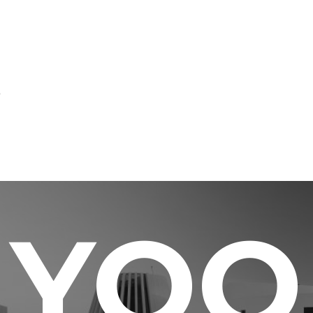
s
YOO