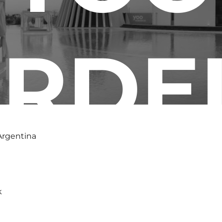
RDE
 Argentina
k